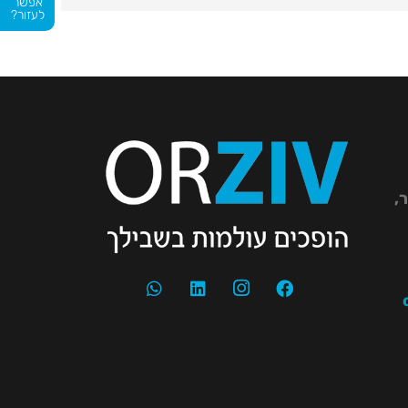
אפשר
לעזור?
יר,