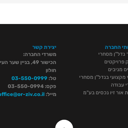
תי החברה
יצירת קשר
ך נדל"ן מסחרי
משרדי החברה:
ק פרויקטים
הכישור 49, בניין שער הע
ם מניבים
חולון
ץ מקצועי בנדל"ן מסחרי
טל:
03-550-0999
 עבודה
פקס: 03-550-0994
 אור זיו נכסים בע"מ
מייל:
office@or-ziv.co.il