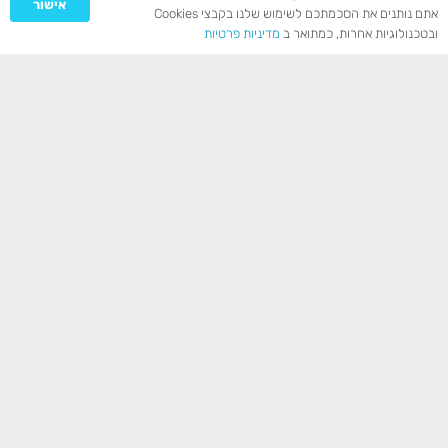
אישור
אתם נותנים את הסכמתכם לשימוש שלנו בקבצי Cookies
רוצים לקבל שרותי תיווך
ובטכנולוגיות אחרות, כמתואר ב
מדיניות פרטיות
/ ייעוץ בנושא נדל"ן
מסחרי ?
פנו אלינו ונשמח להפוך עולמות גם בשבילכם !
צרו קשר