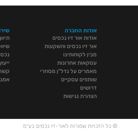
אודות החברה
שירו
אודות אור זיו נכסים
תיוו
אור זיו נכסים והשקעות
שיוו
מבין לקוחותינו
נכסי
עסקאות אחרונות
ייעו
מאמרים על נדל"ן מסחרי
קשרי
שותפים עסקיים
אמנת
דרושים
הצהרת נגישות
© כל הזכויות שמורות לאור-זיו נכסים בע״מ