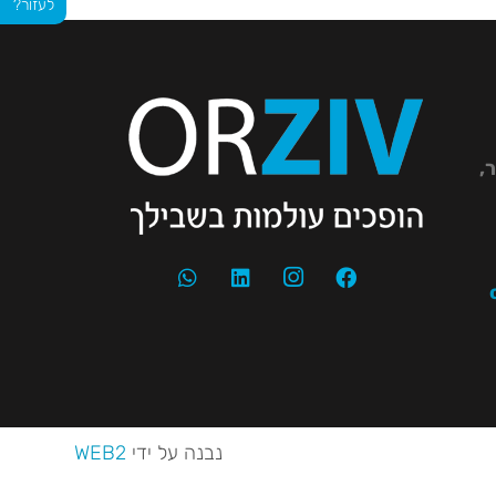
לעזור?
יר,
נבנה על ידי
WEB2