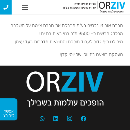
חברת אור זיו נכסים בע"מ מברכת את חברת צ'יטה על השכרה
מרלו"ג מרשים כ- 3500 מ"ר בנוי בא.ת בת ים !
היה לנו כיף גדול לעבוד מולכם והתוצאות מדברות בעד עצמן.
העסקה בוצעה בתיווכו של יוסי קדן!
אפשר
לעזור?