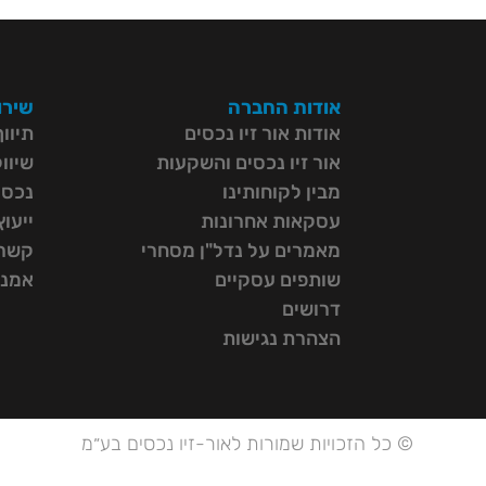
אודות החברה
שירו
אודות אור זיו נכסים
תיוו
אור זיו נכסים והשקעות
שיוו
מבין לקוחותינו
נכסי
עסקאות אחרונות
ייעו
מאמרים על נדל"ן מסחרי
קשרי
שותפים עסקיים
אמנת
דרושים
הצהרת נגישות
© כל הזכויות שמורות לאור-זיו נכסים בע״מ