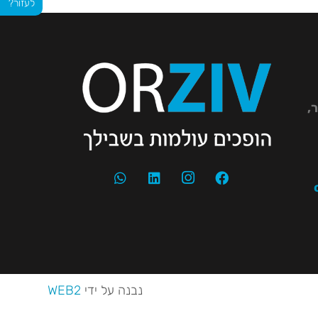
לעזור?
יר,
נבנה על ידי
WEB2