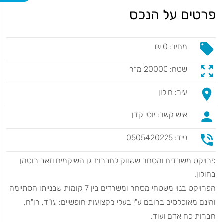
פרטים על הנכס
local_offer
מחיר: 0 ₪
zoom_out_map
שטח: 20000 מ״ר
place
עיר: חולון
person
איש קשר: יוסי קדן
phone_in_talk
נייד: 0505420225
פרויקט משרדים ומסחר ששווק לחברות גן השיקמים וזאב רוטמן
בחולון.
הפרויקט בנוי משטחי מסחר ומשרדים בין 7 קומות שבנייתו הסתיימה
והינם מאוכלסים ברובם ע"י בעלי מקצועות חופשיים: עו"ד, רו"ח,
חברות כח אדם ועוד.