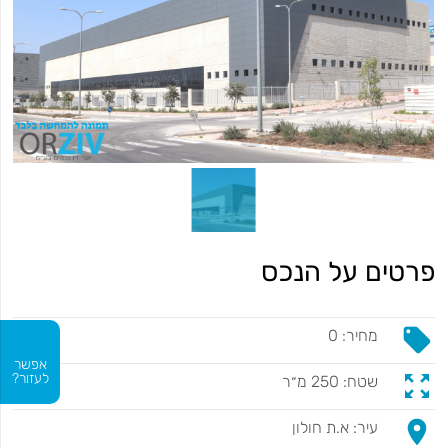
פרטים על הנכס
local_offer
מחיר: 0
אפשר
zoom_out_map
לעזור?
שטח: 250 מ״ר
place
עיר: א.ת חולון