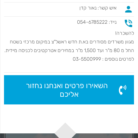
person
איש קשר: נאור קדן
phone_in_talk
נייד: 054-6785222
להשכרה!
מגוון משרדים מסודרים בא.ת חדש ראשל"צ במיקום מרכזי בשטח
החל מ 80 מ"ר ועד 1,500 מ"ר במחירים אטרקטיבים לכניסה מיידית.
לפרטים נוספים : 03-5500999
השאירו פרטים ואנחנו נחזור
אליכם