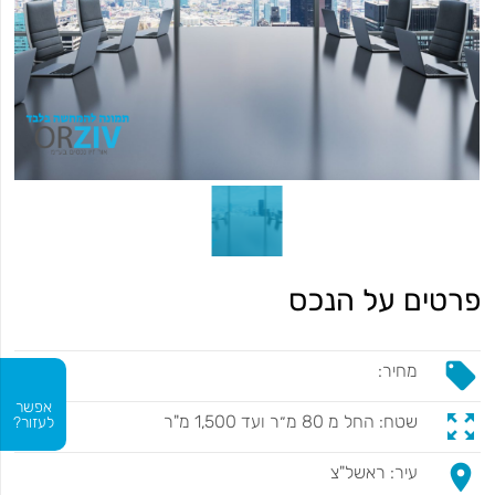
פרטים על הנכס
local_offer
מחיר:
אפשר
zoom_out_map
שטח: החל מ 80 מ״ר ועד 1,500 מ"ר
לעזור?
place
עיר: ראשל"צ