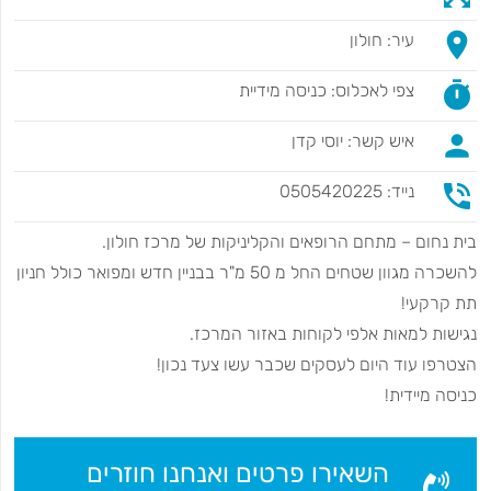
place
עיר: חולון
timer
צפי לאכלוס: כניסה מידיית
person
איש קשר: יוסי קדן
phone_in_talk
נייד: 0505420225
בית נחום – מתחם הרופאים והקליניקות של מרכז חולון.
להשכרה מגוון שטחים החל מ 50 מ"ר בבניין חדש ומפואר כולל חניון
תת קרקעי!
נגישות למאות אלפי לקוחות באזור המרכז.
הצטרפו עוד היום לעסקים שכבר עשו צעד נכון!
כניסה מיידית!
השאירו פרטים ואנחנו חוזרים