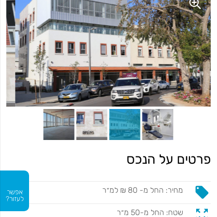
פרטים על הנכס
local_offer
מחיר: החל מ- 80 ₪ למ״ר
אפשר
לעזור?
zoom_out_map
שטח: החל מ-50 מ״ר