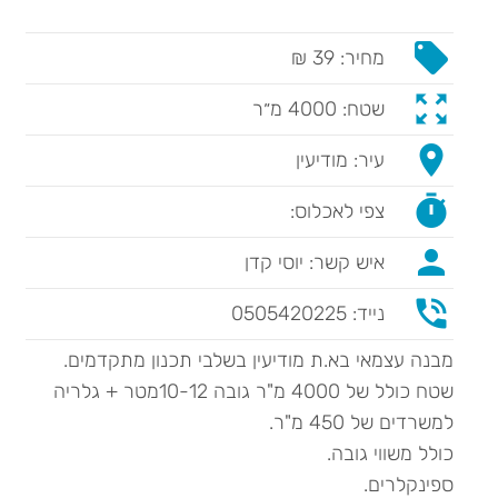
local_offer
מחיר: 39 ₪
zoom_out_map
שטח: 4000 מ״ר
place
עיר: מודיעין
timer
צפי לאכלוס:
person
איש קשר: יוסי קדן
phone_in_talk
נייד: 0505420225
מבנה עצמאי בא.ת מודיעין בשלבי תכנון מתקדמים.
שטח כולל של 4000 מ"ר גובה 10-12מטר + גלריה
למשרדים של 450 מ"ר.
כולל משווי גובה.
ספינקלרים.