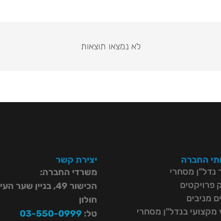
לא נמצאו תוצאות
תי החברה
יצירת קשר
ך נדל"ן מסחרי
משרדי החברה:
ק פרויקטים
הכישור 49, בניין שער הע
ם מניבים
חולון
ץ מקצועי בנדל"ן מסחרי
טל:
03-550-0999