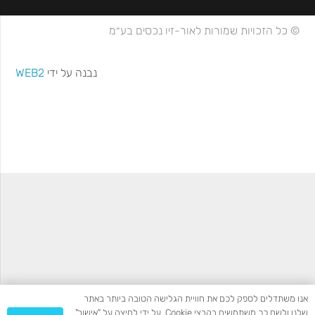
© כל הזכויות שמורות לאור-זיו נכסים בע״מ
נבנה על ידי
WEB2
אנו משתדלים לספק לכם את חוויית הגלישה הטובה ביותר באתר
שלנו ולשם כך משתמשים בקבצי Cookie. על ידי לחיצה על "אישור",