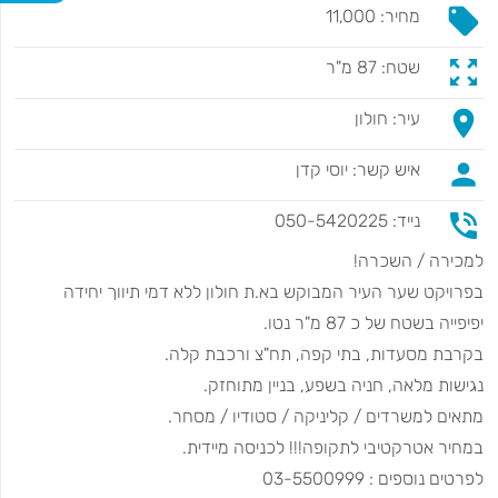
local_offer
מחיר: 11,000
zoom_out_map
שטח: 87 מ"ר
place
עיר: חולון
person
איש קשר: יוסי קדן
phone_in_talk
נייד: 050-5420225
למכירה / השכרה!
בפרויקט שער העיר המבוקש בא.ת חולון ללא דמי תיווך יחידה
יפיפייה בשטח של כ 87 מ"ר נטו.
בקרבת מסעדות, בתי קפה, תח"צ ורכבת קלה.
נגישות מלאה, חניה בשפע, בניין מתוחזק.
מתאים למשרדים / קליניקה / סטודיו / מסחר.
במחיר אטרקטיבי לתקופה!!! לכניסה מיידית.
לפרטים נוספים : 03-5500999