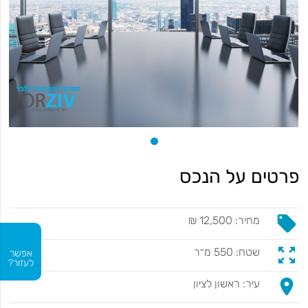
פרטים על הנכס
local_offer
מחיר: 12,500 ₪
zoom_out_map
שטח: 550 מ״ר
אפשר
לעזור?
place
עיר: ראשון לציון