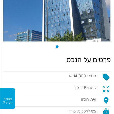
פרטים על הנכס
local_offer
מחיר: 14,000 ₪
zoom_out_map
שטח: 45 מ״ר
place
עיר: חולון
אפשר
לעזור?
timer
צפי לאכלוס: מיידי